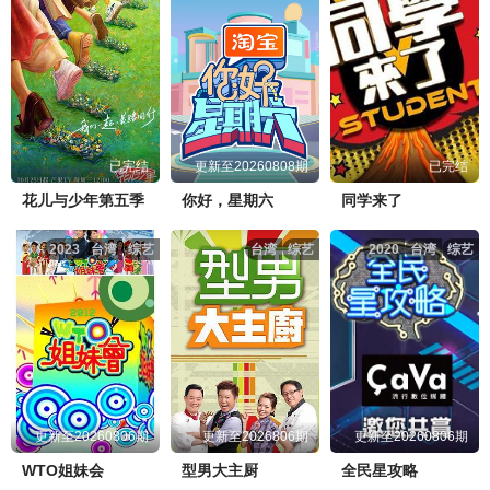
已完结
更新至20260808期
已完结
花儿与少年第五季
你好，星期六
同学来了
2023
台湾
综艺
台湾
综艺
2020
台湾
综艺
更新至20260806期
更新至2026806期
更新至20260806期
WTO姐妹会
型男大主厨
全民星攻略