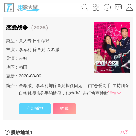
恋爱战争
（2026）
类型：
真人秀
日韩综艺
主演：
李孝利
徐章勋
金希澈
导演：未知
地区：
韩国
更新：2026-08-06
简介：
金希澈、李孝利与徐章勋担任固定 ，由“恋爱高手”主持团亲
自接触濒临分手的情侣，代替他们进行协商并做
详情
立即播放
收藏
排序
播放地址1