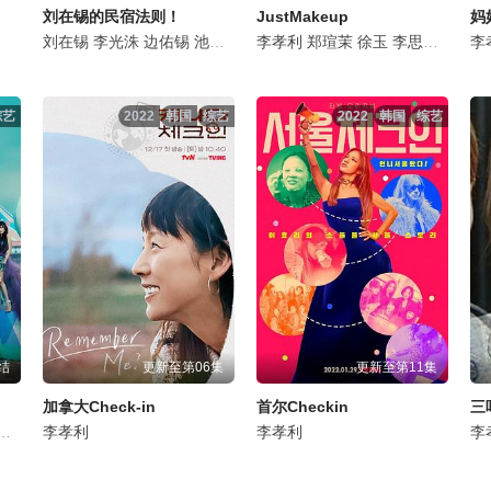
刘在锡的民宿法则！
JustMakeup
刘在锡
李光洙
边佑锡
池艺恩
李孝利
李孝利
李尚顺
郑瑄茉
徐玉
李思杯
李镇洙
李
综艺
2022
韩国
综艺
2022
韩国
综艺
结
更新至第06集
更新至第11集
加拿大Check-in
首尔Checkin
三
峯
安慧真
郑素利
李孝利
金弘波
金应洙
琴赛璐
崔秉默
李孝利
金钟秀
金仁宇
李