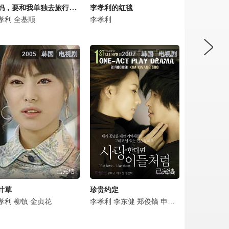
妈妈，要和我单独去旅行吗？
李孝利的红毯
孝利
全基顺
李孝利
2005
韩国
电视剧
2007
韩国
电视剧
已完结
已完结
叶草
珍贵约定
孝利
柳镇
金贞花
李孝利
李东健
郑俊镐
申东宇