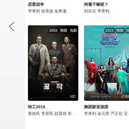
恋爱战争
闲着干嘛呢？
李孝利
徐章勋
金希澈
刘在石
李孝利
2018
韩国
电影
2023
韩国
HD
已完
特工2018
舞蹈家首游团
黄政民
李星民
赵震雄
朱智勋
朴成雄
李孝利
李孝利
金元萱
金素辰
严正化
奇周
宝儿