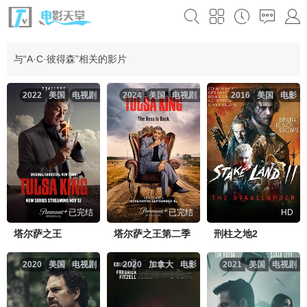
与“A·C·彼得森”相关的影片
2022
美国
电视剧
2024
美国
电视剧
2016
美国
电影
已完结
已完结
HD
塔尔萨之王
塔尔萨之王第二季
刑柱之地2
2020
美国
电视剧
2020
加拿大
电影
2021
美国
电视剧