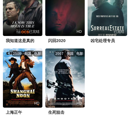
已完结
HD
已完结
我知道这是真的
闪回2020
凶宅处理专员
2000
美国
电影
2007
美国
电影
HD
HD
上海正午
生死狙击