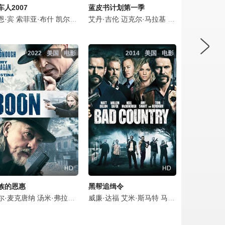
车人2007
蓝皮书计划第一季
塞拉
加博
西亚·维特
宁
恩·宾
理查兹
罗比·阿梅尔
塔蒂亚娜·扎普蒂诺
索菲亚·布什
丹尼·赫斯顿
莉莉·索博斯基
里克·考斯奈特
凯尔·戴维斯
弗里·J·史密斯
安娜贝拉·莎拉
艾米·布伦尼曼
艾丹·吉伦
扎克里·奈顿
多米尼克·珀塞尔
鲁迪·拉莫斯
迈克尔·马拉基
文森特·皮亚扎
威廉·弗西斯
尼尔·麦克唐纳
温特沃斯·米勒
瑞恩·宾汉姆
黛博拉·卡拉·安格
劳拉·门内尔
多米尼克·隆巴多
凯瑟琳·坎
泰迪·西
克塞
2022
美国
电影
2014
美国
电影
HD
HD
族的恩惠
黑帮追缉令
佩罗
·巴特勒
·舒尔
尔·麦克唐纳
nathan MacIntyre
布里登·索柏
维德尔·皮尔斯
比利·康诺利
汤米·弗拉纳根
查尔斯·佩恩
Patrick Ryan
大卫·休里斯
杜勒·希尔
李截
威廉·达福
马克·贝拉米
Todd Thomson
阿洛马·赖特
克里斯蒂娜·奥乔亚
安娜·弗莱尔
艾米·斯马特
杰西·利普斯科姆
瑞秋·哈里斯
尼尔·麦克唐纳
Truman Tremblay
詹姆斯·马迪欧
马特·狄龙
凯瑟琳·海格尔
斯塔福德·
马特·克拉
尼尔·麦
Nath
克里