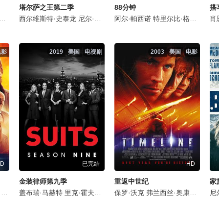
塔尔萨之王第二季
88分钟
搭
尔·豪瑟
丹妮尔·帕娜贝克
西尔维斯特·史泰龙
凯尔西·周
布雷肯·梅里尔
卡洛斯·瓦尔德斯
尼尔·麦克唐纳
杰佛逊·怀特
汤姆·卡瓦纳夫
阿尔·帕西诺
马丁·斯塔尔
吉尔·伯明翰
特里尔比·格洛弗
杰西·马丁
杰·威尔
伊恩·鲍汉
马克斯·凯
维克多·
艾丽
丹
肖
电影
2019
美国
电视剧
2003
美国
电影
D
已完结
HD
金装律师第九季
重返中世纪
家
克尔·哈尔尼
柯宾·伯恩森
盖布瑞·马赫特
尼尔·麦克唐纳
贝利·切斯
里克·霍夫曼
萨拉·费希尔
斯宾塞·加雷特
莎拉·拉弗提
萨姆·索尔沃
保罗·沃克
Kevin Hansen
帕特里克·J·亚当斯
弗兰西丝·奥康纳
凯思琳·科胡特
Darcy Hinds
格雷格·
杰拉德
阿曼达
尼
Jo