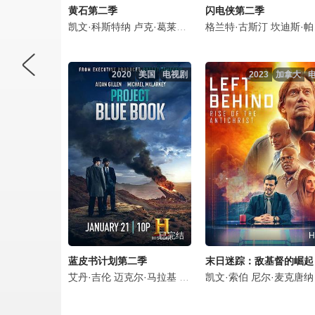
黄石第二季
闪电侠第二季
凯文·科斯特纳
卢克·葛莱姆斯
凯利·蕾莉
格兰特·古斯汀
韦斯·本特利
坎迪斯·帕顿
科
2020
美国
电视剧
2023
加拿大
已完结
H
蓝皮书计划第二季
末日迷踪：敌基督的崛起
艾丹·吉伦
迈克尔·马拉基
劳拉·门内尔
凯文·索伯
克塞尼亚·索罗
尼尔·麦克唐纳
迈