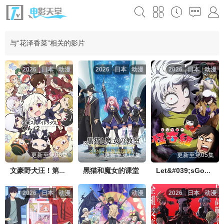
与“花泽香菜”相关的影片
2026
日本
动漫
2026
日本
动漫
2026
日本
动漫
更新至第06集
更新至第17集
更新至第05集
黑猫和魔女的课堂
文豪野犬汪！第二季
Let&#039;sGo怪奇组
2026
日本
动漫
动漫
2026
日本
动漫