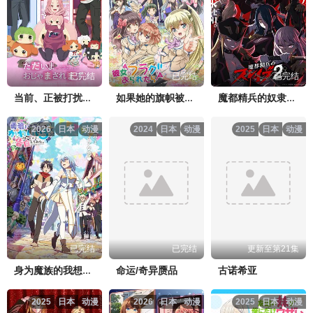
已完结
已完结
已完结
当前、正被打扰中！
如果她的旗帜被折断了
魔都精兵的奴隶第二季
2026
日本
动漫
2024
日本
动漫
2025
日本
动漫
已完结
已完结
更新至第21集
命运/奇异赝品
古诺希亚
身为魔族的我想向勇者小队的可爱女孩告白。
2025
日本
动漫
2026
日本
动漫
2025
日本
动漫