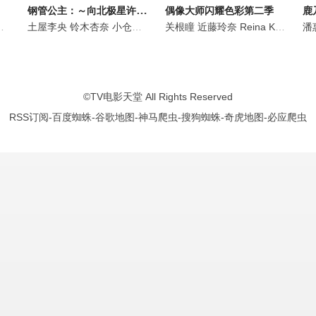
钢管公主：～向北极星许愿～
偶像大师闪耀色彩第二季
鹿
日比优理香
土屋李央
铃木杏奈
铃木杏奈
小仓唯
德井青空
日向未南
和多田美咲
关根瞳
南条爱乃
近藤玲奈
大地叶
日高里菜
Reina
喜多村英梨
Kondou
早见沙织
土
潘
峰
©
TV电影天堂
All Rights Reserved
RSS订阅
-
百度蜘蛛
-
谷歌地图
-
神马爬虫
-
搜狗蜘蛛
-
奇虎地图
-
必应爬虫