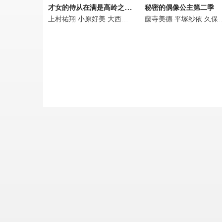
才女的侍从在满是高岭之花的贵族学校暗中照顾（毫无生活自理能力的）学院第一大小姐
秘密的偶像公主第二季
上村祐翔
小原好美
大西沙织
土屋李央
藤寺美德
小清水亚美
平塚纱依
久保由利香