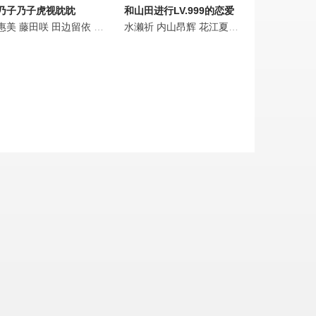
乃子乃子虎视眈眈
和山田进行LV.999的恋爱
屋李央
惠美
田茉优
钉宫理惠
藤田咲
川口莉奈
田中有纪
Rie
田边留依
Kugimiya
寺泽百花
幸村惠理
和泉风花
大森綺星
北原沙弥香
水濑祈
久保由利香
小林龙之
内山昂辉
和久井优
土屋李央
齐藤渚
花江夏树
土屋李央
赤崎千夏
加隈亚衣
田岛纱兰
鸟海浩辅
大西沙
冈咲