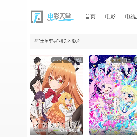
首页
电影
电视
与“土屋李央”相关的影片
2026
日本
动漫
2025
日本
更新至第05集
已完