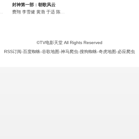
封神第一部：朝歌风云
沙
武亚凡
巴雅尔图
费翔
夏雨
李雪健
阿如那
袁泉
黄渤
蔡少芬
冯绍峰
于适
胡军
钱波
陈牧驰
吴兴国
马文忠
娜然
纳仁巴特尔
巴雅尔图
此沙
武亚凡
僧格仁钦
依特格勒
夏雨
艾力库
袁泉
李海涛
王洛勇
张艺
图
©
TV电影天堂
All Rights Reserved
RSS订阅
-
百度蜘蛛
-
谷歌地图
-
神马爬虫
-
搜狗蜘蛛
-
奇虎地图
-
必应爬虫