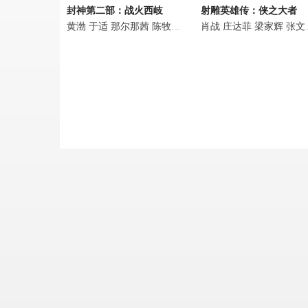
封神第二部：战火西岐
射雕英雄传：侠之大者
黄渤
于适
那尔那茜
陈牧驰
费翔
肖战
娜然
庄达菲
吴兴国
梁家辉
韩鹏翼
张文昕
此