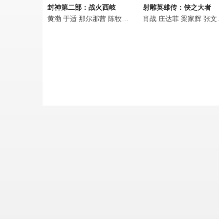
封神第二部：战火西岐
射雕英雄传：侠之大者
黄渤
于适
那尔那茜
陈牧驰
费翔
肖战
娜然
庄达菲
吴兴国
梁家辉
韩鹏翼
张文昕
此