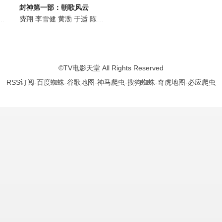
封神第一部：朝歌风云
沙
武亚凡
巴雅尔图
费翔
夏雨
李雪健
阿如那
袁泉
黄渤
蔡少芬
冯绍峰
于适
胡军
钱波
陈牧驰
吴兴国
马文忠
娜然
纳仁巴特尔
巴雅尔图
此沙
武亚凡
僧格仁钦
依特格勒
夏雨
艾力库
袁泉
李海涛
王洛勇
张艺
图
©
TV电影天堂
All Rights Reserved
RSS订阅
-
百度蜘蛛
-
谷歌地图
-
神马爬虫
-
搜狗蜘蛛
-
奇虎地图
-
必应爬虫