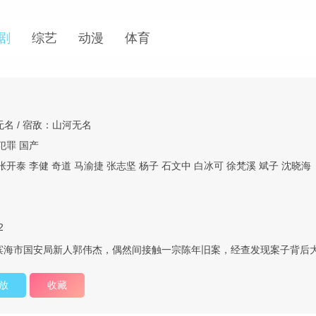
剧
综艺
动漫
体育
）
名 / 宿敌：山河无名
犯罪
国产
张开泰
李健
奇道
马渝捷
张志坚
杨子
石文中
白冰可
徐梵溪
斌子
沈晓海
2
，滨海市国安局新人郭伟杰，偶然间接触一宗陈年旧案，经查发现案子背后
放
收藏