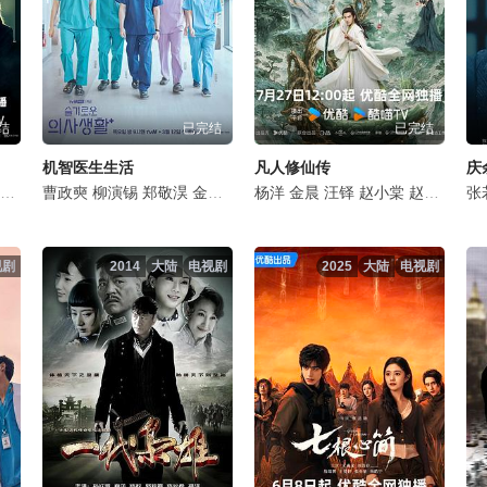
结
已完结
已完结
机智医生生活
凡人修仙传
庆
李泽锋
丁勇岱
曹政奭
孙浩
杨烁
姬他
柳演锡
施京明
张国强
郑敬淏
王劲松
王丽坤
金大明
是安
石文中
田美都
任重
杨洋
韩沛颖
郝平
金晨
金海淑
苗阜
白冰
汪铎
金甲洙
董晴
赵小棠
丁文晟
徐梵溪
赵晴
申贤
毛俊
金佳
张
视剧
2014
大陆
电视剧
2025
大陆
电视剧