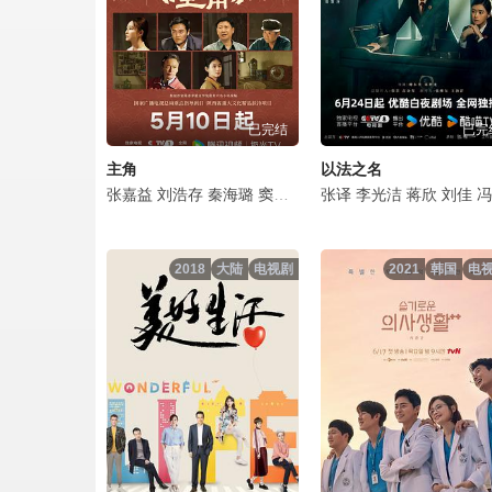
宿敌第11集.mp4
宿敌第12集.mp4
已完结
已完
宿敌第13集.mp4
主角
以法之名
宿敌第14集.mp4
张嘉益
刘浩存
秦海璐
窦骁
翟子路
张译
王晓晨
李光洁
扈耀之
蒋欣
刘佳
王海燕
冯嘉怡
宿敌第15集.mp4
2018
大陆
电视剧
2021
韩国
电
宿敌第16集.mp4