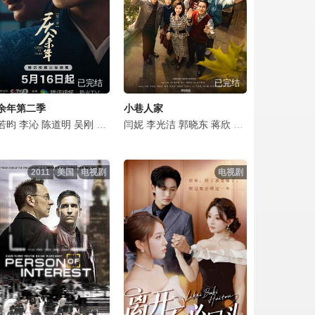
点击复制地址
点击复制地址
已完结
已完结
点击复制地址
余年第二季
小巷人家
点击复制地址
彬
杰
悦
若昀
文泰佑
宋熹
荣梓希
李沁
赵煊
金俊翰
张婉儿
陈道明
金泽灏
河允庆
胡宇轩
吴刚
章煜奇
田雨
全光镇
张翔
田昊
李小冉
娜一
闫妮
安恩真
姬他
陈震
李光洁
俞飞鸿
颜世魁
金惠仁
施予斐
郭晓东
袁泉
林鹏
崔英俊
李圣佳
毛晓彤
蒋欣
潘之琳
申度贤
梁咏妮
范丞丞
郭麒麟
吴其江
徐镇元
刘珂君
关晓彤
宋轶
赵梓冲
辛芷
赵胜
李
王
点击复制地址
2011
美国
电视剧
电视剧
点击复制地址