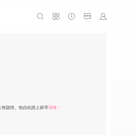
大有隐情。他自此踏上探寻
详情