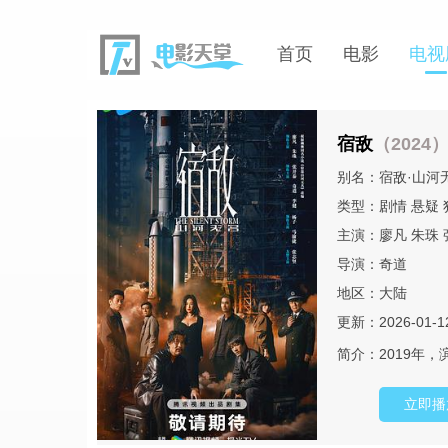
首页
电影
电视
宿敌
（2024
别名：宿敌·山河无
类型：
剧情
悬疑
主演：
廖凡
朱珠
导演：
奇道
地区：
大陆
更新：2026-01-1
简介：
2019年
立即播