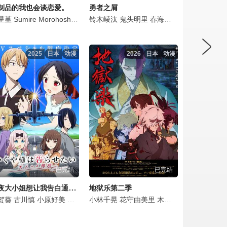
制品的我也会谈恋爱。
勇者之屑
子
大梦
川智之
藤润
星堇
田村真
下野纮
久野美咲
Sumire
冈本信彦
内田真礼
铃木崚汰
Morohoshi
西山宏太朗
辻亲八
入野自由
甲斐田裕子
铃木崚汰
关根明良
铃木崚汰
浪川大辅
大塚芳忠
佐野史郎
鬼头明里
野岛健儿
春海百乃
花守由美里
2025
日本
动漫
2026
日本
动漫
已完结
已完结
辉夜大小姐想让我告白通往大人的阶梯
地狱乐第二季
夏树
贺葵
铃木崚汰
井上喜久子
古川慎
齐藤真知子
坂本真绫
小原好美
游佐浩二
铃木崚汰
潘惠美
铃木崚汰
安元洋贵
佐藤拓也
野岛健儿
小林千晃
富田美忧
关俊彦
今井文也
山下诚一郎
花守由美里
小野大辅
花守由美里
佐藤元
永冢拓马
木村良平
内田真礼
下野纮
小野贤章
熊谷健太
铃木
高