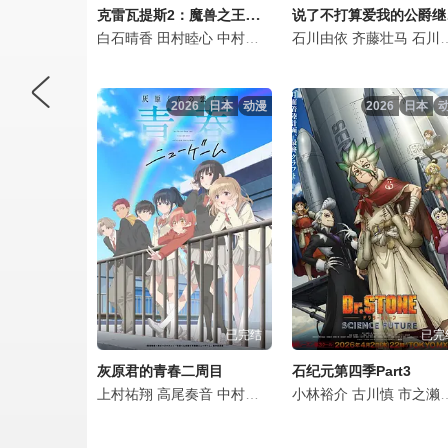
克雷瓦提斯2：魔兽之王与虚伪的勇者传承
说了不
白石晴香
田村睦心
中村悠一
黑田崇矢
石川由依
潘惠美
齐藤壮马
杉田智和
石川界人
2026
日本
动漫
2026
日本
已完结
已完
灰原君的青春二周目
石纪元第四季Part3
上村祐翔
高尾奏音
中村栞奈
山根绮
小林裕介
铃代纱弓
古川慎
铃木崚汰
市之濑加那