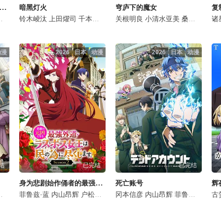
打算爱我的公爵继承人，不知为何对我宠爱有加
暗黑灯火
穹庐下的魔女
复
会泽纱弥
安济知佳
铃木崚汰
黑泽朋世
山村响
上田燿司
关智一
榎木淳弥
千本木彩花
梅田修一朗
木村良平
榎木淳弥
关根明良
菊池由莉奈
铃木崚汰
诹访部顺一
小清水亚美
橘龙丸
浪川大辅
铃木崚汰
上田丽奈
桑岛法子
国府田麻理
峰田
森
斋
诸
动漫
2026
日本
动漫
2026
日本
动漫
结
已完结
已完结
身为悲剧始作俑者的最强邪恶BOSS女王为民竭心尽力。第二季
死亡账号
大野智敬
沼仓爱美
菲鲁兹·蓝
爱美
佐藤元
内山昂辉
高桥花林
户松遥
河西健吾
榎木淳弥
冈本信彦
麦人
立花慎之介
中村悠一
内山昂辉
石田彰
绿川光
菲鲁兹·蓝
小野贤章
森川智之
花江
古