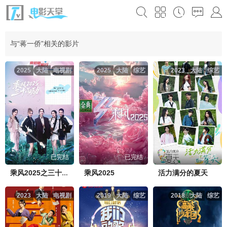
与“蒋一侨”相关的影片
2025
大陆
电视剧
2025
大陆
综艺
2023
大陆
综艺
已完结
已完结
已完结
乘风2025
活力满分的夏天
乘风2025之三十而励
2023
大陆
电视剧
2019
大陆
综艺
2018
大陆
综艺