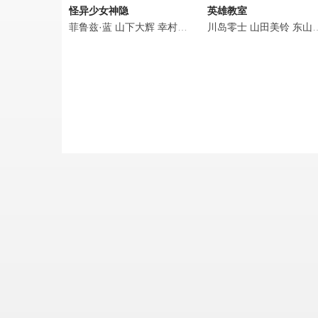
怪异少女神隐
英雄教室
菲鲁兹·蓝
山下大辉
幸村恵理
堀江由衣
川岛零士
高桥李依
山田美铃
会泽纱
东山奈央