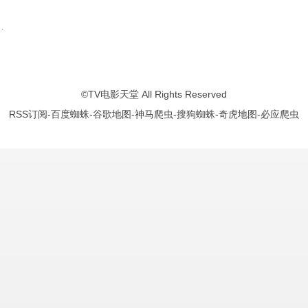
弥
内田夕夜
木野日菜
布里德卡特·塞拉·惠美
内田彩
幸村恵理
白石晴香
内田修一
©
TV电影天堂
All Rights Reserved
RSS订阅
-
百度蜘蛛
-
谷歌地图
-
神马爬虫
-
搜狗蜘蛛
-
奇虎地图
-
必应爬虫