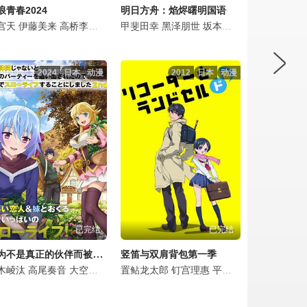
浪青春2024
明日方舟：焰烬曙明国语
美
春贵
宫天
井悠介
内田彩
伊藤美来
榎木淳弥
内田彩
落合福嗣
高桥李依
神尾晋一郎
高桥英则
泽城千春
鬼头明里
市道真央
鸟海浩辅
甲斐田幸
古贺葵
长谷川育美
山下诚一郎
七海弘希
樫井笙人
黑泽朋世
江口拓也
田丸笃志
子安武人
坂本真绫
竹达彩奈
鬼头明里
引坂理绘
石上静香
三森铃
八代拓
日笠
2024
日本
动漫
2012
日本
动漫
已完结
已完结
因为不是真正的伙伴而被逐出勇者队伍，流落到边境展开慢活人生第二季
竖笛与双肩背包第一季
穗
田彩
河万丈
木崚汰
久保由利香
三森铃子
内田彩
高尾奏音
德井青空
内田真礼
天崎滉平
大空直美
三上枝织
堀江瞬
钉宫理惠
置鲇龙太郎
大坪由佳
雨宫天
钉宫理惠
津田美波
花守由美里
平野绫
大久保瑠美
加隈亚衣
内田彩
藤田咲
三上哲
柏山奈