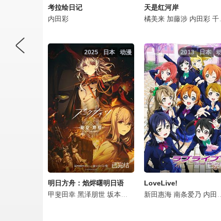
考拉绘日记
天是红河岸
内田彩
橘美来
加藤涉
内田彩
千叶翔也
2025
日本
动漫
2013
日本
已完结
已完
明日方舟：焰烬曙明日语
LoveLive!
甲斐田幸
黑泽朋世
坂本真绫
石上静香
新田惠海
日笠阳子
南条爱乃
小仓唯
内田彩