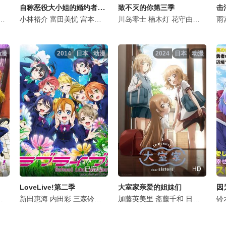
自称恶役大小姐的婚约者观察记录。
致不灭的你第三季
击
小林裕介
前野智昭
富田美忧
游佐浩二
宫本侑芽
大野智敬
村濑步
青木志贵
川岛零士
大桥彩香
川井田夏海
楠木灯
堀江瞬
花守由美里
松冈美里
佐伯伊织
潘惠
石谷
雨
白
动漫
2014
日本
动漫
2024
日本
动漫
结
已完结
HD
LoveLive!第二季
大室家亲爱的姐妹们
南里侑香
饭田里穗
新田惠海
竹达彩奈
楠田亚衣奈
内田彩
山寺宏一
三森铃子
三森铃子
安野希世乃
久保由利香
南条爱乃
加藤英美里
日高法子
楠田亚衣奈
德井青空
斋藤千和
小林千晃
堀绘梨子
堀绘梨子
日高里菜
高垣彩阳
饭田里
内
银
铃