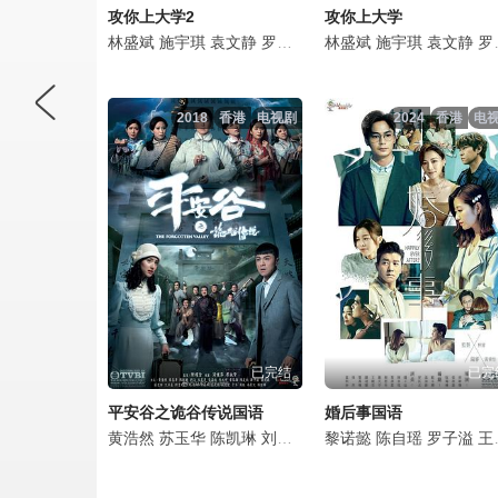
攻你上大学2
攻你上大学
林盛斌
施宇琪
袁文静
罗子溢
陈晓华
林盛斌
何广沛
施宇琪
陈浚霆
袁文静
罗天
罗子溢
2018
香港
电视剧
2024
香港
电
已完结
已完
平安谷之诡谷传说国语
婚后事国语
黄浩然
苏玉华
陈凯琳
刘江
朱晨丽
黎诺懿
龚嘉欣
陈自瑶
阮兆祥
罗子溢
韦家雄
王敏奕