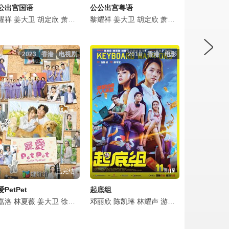
公出宫国语
公公出宫粤语
玥
耀祥
郭柏妍
何广沛
谢雪心
姜大卫
江嘉敏
罗天宇
林景程
胡定欣
陈星妤
陈浚霆
黄洛妍
萧正楠
庄子璇
何依婷
冯皓扬
陈国邦
李成昌
黎耀祥
郭柏妍
吴沚默
曹永廉
徐荣
姜大卫
江嘉敏
樊亦敏
韩马利
唐诗咏
胡定欣
陈星妤
李伟健
炜烈
林夏薇
萧正楠
庄子璇
关伟伦
许家杰
陈庭欣
陈国邦
李成昌
吴香伦
林淑敏
王君馨
曹永廉
徐荣
唐
吕
2023
香港
电视剧
2018
香港
电影
已完结
HD
PetPet
起底组
莹莹
燕珊
嘉洛
罗冠兰
陈庭欣
于洋
徐肇平
林夏薇
李漫芬
夏嫣
周骢
姜大卫
郭奕芯
冯素波
陈熙蕊
徐荣
袁嘉敏
杨证桦
谭成坤
黄子恒
陈嘉莉
乐瞳
黎燕珊
邓丽欣
陈庭欣
王绮琴
李彩桦
徐肇平
陈凯琳
古佩玲
苏恩磁
孙佳君
林耀声
招浩明
冼灏英
汤怡
游学修
叶凯茵
陈美诗
简淑儿
邓月平
何沛珈
庄锶敏
黄建东
陈嘉莉
莫
李