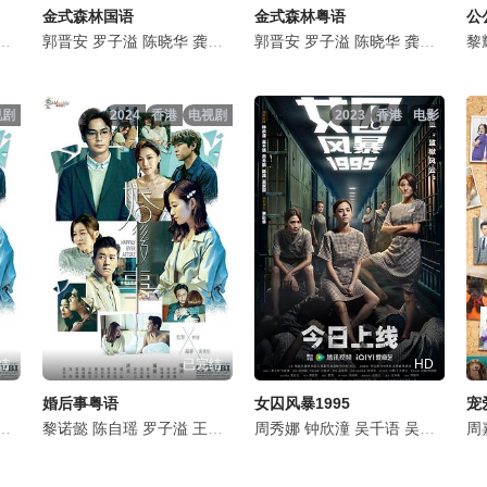
金式森林国语
金式森林粤语
公
宇
何依婷
陈晓华
郭晋安
陈星妤
何广沛
罗子溢
庄子璇
陈浚霆
陈晓华
陈庭欣
罗天宇
龚慈恩
唐嘉麟
何依婷
罗兰
郭晋安
李尔晨
何广沛
陈星妤
罗子溢
康华
罗天宇
庄子璇
黄庭锋
陈晓华
陈浚霆
陈庭欣
吴若希
龚慈恩
何依婷
唐嘉麟
刘佩
罗兰
黎
视剧
2024
香港
电视剧
2023
香港
电影
结
已完结
HD
婚后事粤语
女囚风暴1995
宠爱
陈庭欣
罗天宇
黎诺懿
郑子诚
陈庭欣
陈自瑶
谭凯琪
赖慰玲
罗子溢
张达伦
炜烈
王敏奕
沈卓盈
区明妙
罗天宇
陈滢
周秀娜
罗冠兰
谢东闵
陈庭欣
钟欣潼
李漫芬
吕珊
赖慰玲
吴千语
陈熙蕊
陈嘉辉
炜烈
吴家丽
谭成坤
翟锋
区明妙
陈滢
姚
黎
周