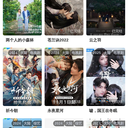
已完结
已完结
已完结
两个人的小森林
苍兰诀2022
云之羽
2024
大陆
电视剧
2024
大陆
电视剧
2025
大陆
电视剧
已完结
已完结
已完结
祈今朝
永夜星河
嘘，国王在冬眠
2024
大陆
综艺
2024
大陆
综艺
2016
大陆
电视剧