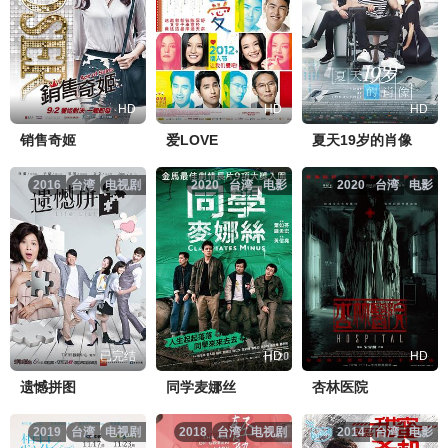
HD
HD
HD
销售奇姬
爱LOVE
夏天19岁的肖像
2016
台湾
电视剧
2020
台湾
电影
2020
台湾
电影
已完结
HD
HD
遗憾拼图
同学麦娜丝
杏林医院
2019
台湾
电视剧
2018
台湾
电视剧
2014
台湾
电影