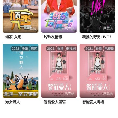
已完结
已完结
已完结
倾家·入宅
玲玲友情报
我推的野男LIVE！
2022
香港
综艺
2021
香港
电视剧
2021
香港
电视剧
已完结
已完结
已完结
港女野人
智能爱人国语
智能爱人粤语