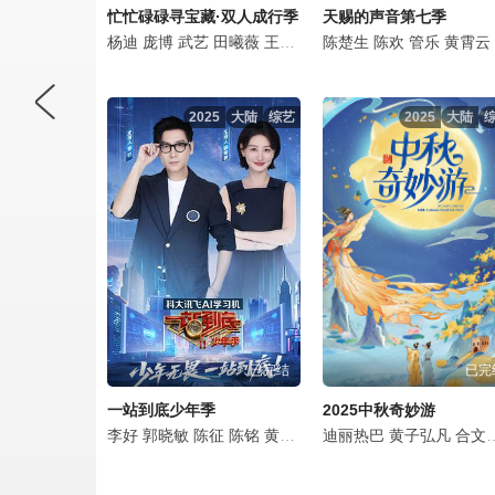
忙忙碌碌寻宝藏·双人成行季
天赐的声音第七季
杨迪
庞博
武艺
田曦薇
王安宇
黄子弘凡
陈楚生
陈欢
李维嘉
管乐
黄明昊
黄霄云
2025
大陆
综艺
2025
大陆
已完结
已完
一站到底少年季
2025中秋奇妙游
李好
郭晓敏
陈征
陈铭
黄圣依
黄子弘凡
迪丽热巴
庞博
黄子弘凡
张雨绮
合文俊
张