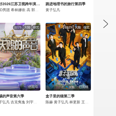
更好2026江苏卫视跨年演唱会
跳进地理书的旅行第四季
唯
霜
DD男团
张峻豪
YOYO
姚晓棠
希林娜依·高
徐颢鑫
岳云鹏
石玺彤
郭冠廷
陈洁丽
黄子弘凡
黄子弘凡
上上
唐汉霄
王铮亮
赵兆
ZZMusic跨界
2025
大陆
综艺
2025
大陆
综艺
已完结
已完结
赐的声音第六季
盒子里的猫第二季
丽君
子弘凡
杨超越
黄子弘凡
王玉雯
吉克隽逸
祝绪丹
刘宇
刘宇宁
杨千嬅
黄子弘凡
谭维维
陈楚生
陈赫
田嘉瑞
陶喆
黄子弘凡
苏醒
包上恩
单依纯
林更新
沙一汀
容祖儿
王迅
刘惜君
徐志胜
刘涛
赵又廷
林志