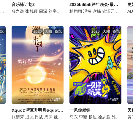
2025bilibili跨年晚会·最美的夜
音乐缘计划2
胡一天
黄子弘凡
吴昕
薛之谦
欢子
孙阳
张靓颖
金志文
孙阳
Sunny
周深
穆祉丞
刘宇宁
Sun
欧阳娜娜
黄子弘凡
柏栩栩
孙楠
魏翔
王铮亮
冯禧
欧阳娜娜
谢楠
杨丞琳
管泽元
郁可唯
周笔畅
蒋龙
喻言
郁可
余
A
综艺
2025
大陆
综艺
2025
大陆
综艺
结
已完结
已完结
&quot;湾区升明月&quot;2025大湾区电影音乐晚会
一见你就笑
天
小婉
胡夏
伊能静
张清芳
雷佳
王昱珩
成龙
李雪琴
肖战
周深
魏大勋
刘宇宁
马东
李诞
任嘉伦
杨迪
于适
徐志胜
王源
酷藤
刘雨昕
石凯
陈
黄