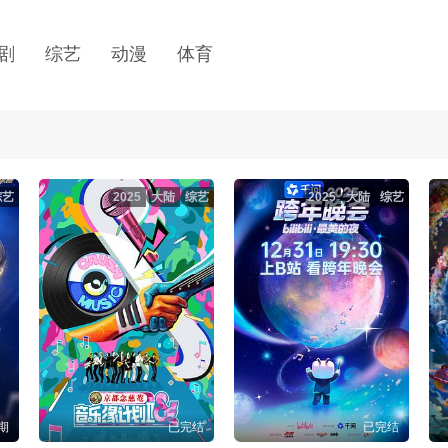
剧
综艺
动漫
体育
综艺
2025
大陆
综艺
2025
大陆
综艺
7期
已完结
已完结