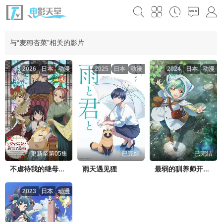
与“麦穗杏菜”相关的影片
2026
日本
动漫
2025
日本
动漫
2024
日本
动漫
更新至第05集
已完结
已完结
雨天遇见狸
不虐待我的继母与继姐
最弱的驯养师开启的捡垃圾的旅途
2023
日本
动漫