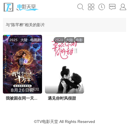
与“陈芊桦”相关的影片
2025
大陆
电视剧
2021
大陆
电影
已完结
HD
遇见你时风很甜
我被困在同一天十万年
©
TV电影天堂
All Rights Reserved