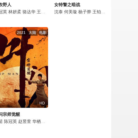
农野人
女特警之暗战
明
骅
靖
冠英
琍敏
芮佩怡
张晓龙
赵菁
林妍柔
魏璐
吴美仪
戴向宇
黄小蕾
杨清文
骆达华
贾岳川
王艺禅
董璇
张玉轩
王千友
谭凯
杨志刚
韩潇珧
张海峰
刘洁
赵左
沈泰
刘威
贝勒
蒋梦婕
秦大森
孙蛟龙
何美璇
岳丽娜
杨志刚
王茂蕾
韩永昌
钱思怡
杨子骅
何政军
孙雪宁
陈创
张宸彬
赵樱子
王铂清
奚望
陈冠英
宋佳
马赫
杜星辰
何适
毕雪
吴幸键
黑子
贾宏伟
罗予甜
陈冠英
何焱杺
李洛伊
牛骏峰
赵恒
岳冬
魏
陈
2021
大陆
电影
HD
问宗师觉醒
明
苗
陈冠英
史洪波
赵昱萱
华栖龙
侯桐江