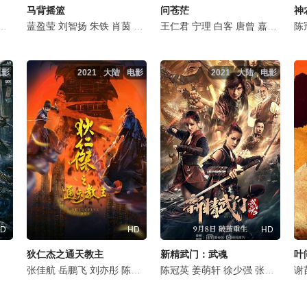
马背摇篮
问苍茫
神
宇熙
赖雨濛
美懿
蓝盈莹
朱超艺
贺刚
刘智扬
应灏铭
李羽桐
朱铁
王岗
田广宇
肖茵
姜瑞霖
杨子睿
牛北壬
杜奕衡
王仁君
郭信如
张黎明
温海波
宁理
涂冰
刘宇桥
沈保平
白客
闫可欣
陈冠英
唐曾
刘金
明子煜
嘉泽
姜馥颐
吴春怡
邹敦
马少
顾
陈
谭
电影
2021
大陆
电影
2021
大陆
电影
D
HD
HD
狄仁杰之通天教主
新精武门：武魂
叶
蔡纲
胡丹丹
张佳航
曹曦月
岳鹏飞
张净桐
刘亦彤
姚一奇
陈冠英
马小茜
张震
陈冠英
沈浩
姜萌轩
徐少强
张春仲
杜玉
谢