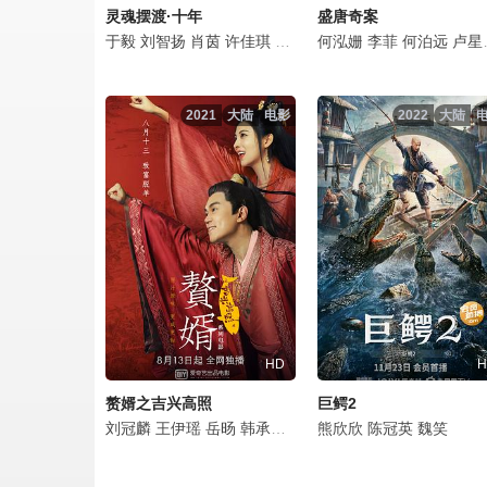
灵魂摆渡·十年
盛唐奇案
于毅
刘智扬
肖茵
许佳琪
姜馥颐
何泓姗
顾振翔
李菲
马凡丁
何泊远
边程
卢星宇
简
2021
大陆
电影
2022
大陆
HD
H
赘婿之吉兴高照
巨鳄2
刘冠麟
王伊瑶
岳旸
韩承羽
戴向宇
熊欣欣
温海波
陈冠英
陈冠英
魏笑
张紫淋