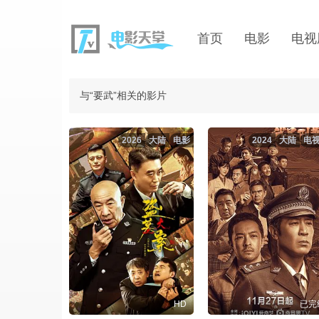
首页
电影
电视
与“要武”相关的影片
2026
大陆
电影
2024
大陆
电
HD
已完