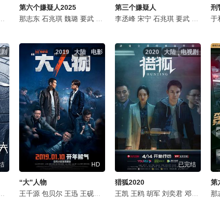
第六个嫌疑人2025
第三个嫌疑人
刑
马苏
那志东
黄曼
刘凯
石兆琪
赵阳
魏璐
李溪芮
要武
胡明
陈韵锦
李泓良
李丞峰
高海诚
孙浩
宋宁
李达
郑晓宁
石兆琪
范正
颜世魁
李丞峰
要武
冯国强
姚金飞
侯钧博
于
视剧
2019
大陆
电影
2020
大陆
电视剧
结
HD
已完结
“大”人物
猎狐2020
第
程雍
王辉
张澍
王千源
李逸男
李俊霆
包贝尔
盛朗熙
刘戈滨
王迅
要武
赵晖
王砚辉
李泽
屈菁菁
刘洋
王凯
赵梓淇
周游
王鸥
韩烨洲
王海军
胡军
刘奕君
盖玥希
郭海鹏
邓家佳
刘敏涛
蓝骁
刘唯
傅
梅
那