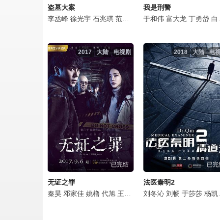
盗墓大案
我是刑警
李丞峰
徐光宇
石兆琪
范雷
姜寒
于和伟
要武
陈韵锦
富大龙
丁勇岱
白凡
2017
大陆
电视剧
2018
大陆
电
已完结
已完
无证之罪
法医秦明2
秦昊
邓家佳
姚橹
代旭
王真儿
宁理
刘冬沁
荆浩
刘畅
林鹏
于莎莎
袁满
要武
杨凯淳