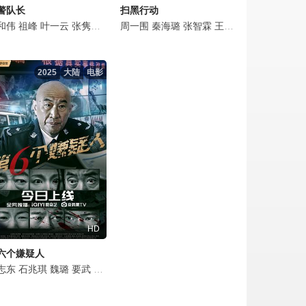
警队长
扫黑行动
和伟
杜功海
李博
白云峰
祖峰
李宝安
任珅
叶一云
周波
张隽溢
邵兵
李泰
张宁江
王玉宁
周一围
张延
武笑羽
秦海璐
要武
侯岩松
曹卫宇
张智霖
焦刚
赵岩松
王劲松
崔奕
安冬
曾志伟
李佳璇
要武
吕良伟
万沛
曹
2025
大陆
电影
HD
六个嫌疑人
伟
晶
婷
志东
王同辉
潘粤明
张成成
石兆琪
乔大韦
乔振宇
杨皓轩
魏璐
陈楚翰
景岗山
要武
郑超
陈韵锦
赵杨
章涛
杜源
饶国峰
郭晓然
高捷
高海诚
寇占文
王雪洋
朱铁
李达
谭希和
刘天佐
范正
赵彦
李丞峰
吕行
姚侃
马浴柯
林乐炫
侯钧博
霍青
富扬恩
邢瀚卿
白云峰
张
李
任