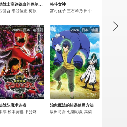
机动战士高达铁血的奥尔芬斯第二季
格斗女神
孝宏
拓也
西健吾
西原久美子
福井裕佳梨
细谷佳正
寺崎裕香
藤真秀
梅原裕一郎
广濑彰勇
大桥彩香
村田太志
宫村优子
田中敦子
内山夕实
齐藤壮马
三石琴乃
中博史
岩崎征实
寺崎裕香
田中敦子
小山刚志
大塚芳忠
田中理惠
根谷美智子
须田祐介
渡边久
金元
大
姬
2005
日本
电视剧
2024
日本
动漫
已完结
已完结
法战队魔术连者
治愈魔法的错误使用方法
たくみ
须美
原启治
本淳
山吉能
辻谷耕史
松本宽也
高木渉
三田友子
田中敦子
宮村優子
难波圭一
甲斐麻美
川上未游
松本美和
大谷育江
别府步
长泽美树
坂田将吾
伊藤友树
今井由香
石坂浩二
水田山葵
七濑彩夏
市川洋介
上田祐司
三石琴乃
纳谷六朗
高梨谦吾
渡边梓
三木眞一郎
冈村明美
田中敦子
田中敦子
矶部勉
中田让治
山口勝
平松晶
平田薰
会泽