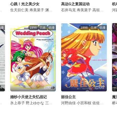
心跳！光之美少女
高达G之复国运动
耶香
福井裕佳梨
大木民夫
生天目仁美
家弓家正
田中敦子
寿美菜子
玄田哲章
楠大典
渊上舞
小山力也
山内雅人
宫本佳那子
石井马克
小川真司
钉宫理惠
寿美菜子
今井由香
高垣彩阳
樱井
佐藤
河
动漫
1996
日本
动漫
1998
日本
动漫
结
已完结
已完结
婚纱小天使之失忆战记
丽佳公主
魔
二
堀胜之祐
七海弘希
氷上恭子
上田祐司
福原绫香
野上ゆかな
天野由梨
钉宫理惠
三石琴乃
梁田清之
竹内荣治
田中敦子
河野由佳
岩田安生
日野聪
中田譲治
小宫和枝
高山南
白熊宽嗣
矢尾一樹
佐佐木瑶子
一条和矢
河西健吾
山崎
岛本
藤
桥
青