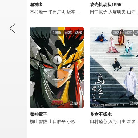
噬神者
攻壳机动队1995
木岛隆一
平田广明
坂本真绫
中井和哉
田中敦子
阪口大助
大塚明夫
大原沙
山寺宏一
1995
日本
动漫
2024
日本
已完结
已完
鬼神童子
良禽不择木
横山智佐
山口胜平
小杉十郎太
绪方惠美
田村睦心
齐藤昌
入野自由
丸山咏
本泉莉奈