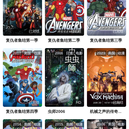
已完结
已完结
已完结
复仇者集结第一季
复仇者集结第二季
复仇者集结第三季
2017
美国
动漫
2006
日本
电影
2023
美国
动漫
已完结
HD
已完结
复仇者集结第四季
虫师2006
机械之声的传奇第二季
2014
美国
动漫
2015
美国
动漫
2006
美国
电影