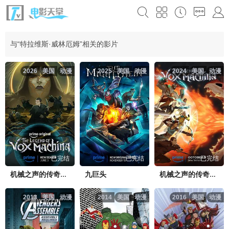
与“特拉维斯·威林厄姆”相关的影片
2026
美国
动漫
2025
美国
动漫
2024
美国
动漫
已完结
已完结
已完结
九巨头
机械之声的传奇第四季
机械之声的传奇第三季
2013
美国
动漫
2014
美国
动漫
2016
美国
动漫