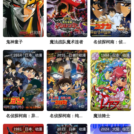
已完结
已完结
HD
鬼神童子
魔法战队魔术连者
名侦探柯南：侦探们的镇魂歌
2014
日本
动漫
2016
日本
动漫
1994
日本
动漫
HD
HD
已完结
魔法骑士
名侦探柯南：异次元的狙击手
名侦探柯南：纯黑的恶梦
1991
日本
动漫
2013
日本
动漫
2024
大陆
综艺