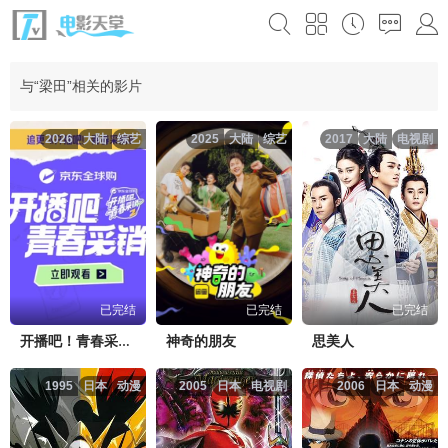
与“梁田”相关的影片
2026
大陆
综艺
2025
大陆
综艺
2017
大陆
电视剧
已完结
已完结
已完结
神奇的朋友
思美人
开播吧！青春采销第二季
1995
日本
动漫
2005
日本
电视剧
2006
日本
动漫