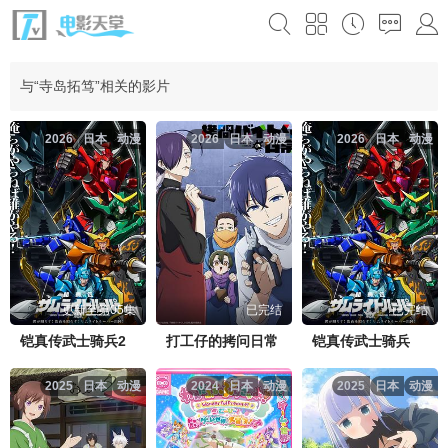
与“寺岛拓笃”相关的影片
2026
日本
动漫
2026
日本
动漫
2026
日本
动漫
更新至第05集
已完结
已完结
铠真传武士骑兵2
打工仔的拷问日常
铠真传武士骑兵
2025
日本
动漫
2024
日本
动漫
2025
日本
动漫