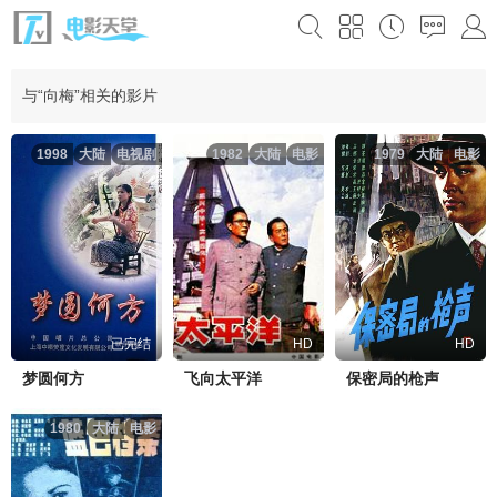
与“向梅”相关的影片
1998
大陆
电视剧
1982
大陆
电影
1979
大陆
电影
已完结
HD
HD
梦圆何方
飞向太平洋
保密局的枪声
1980
大陆
电影